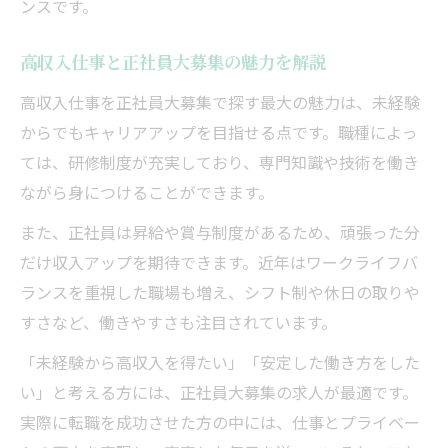
ンスです。
キャリア志向に応える正社員大募集の探し
方
高収入仕事と正社員大募集の魅力を解説
高収入仕事が増加する春日井市の雇用環境
高収入仕事を正社員大募集で探す最大の魅力は、未経験
正社員大募集で希望に合う職種を見つける
からでもキャリアアップを目指せる点です。職種によっ
コツ
ては、研修制度が充実しており、専門知識や技術を働き
正社員大募集で叶うワークライフバランスの秘
ながら身につけることができます。
訣
また、正社員は昇給や賞与制度があるため、頑張った分
正社員大募集が実現する理想の働き方とは
だけ収入アップを期待できます。近年はワークライフバ
高収入とワークライフバランスの両立方法
ランスを重視した職場も増え、シフト制や休日の取りや
正社員大募集で休日や福利厚生を重視する
すさなど、働きやすさも注目されています。
理由
「未経験から高収入を得たい」「安定した働き方をした
働きやすさが魅力の正社員大募集求人の特
い」と考える方には、正社員大募集の求人が最適です。
徴
実際に転職を成功させた方の中には、仕事とプライベー
高収入仕事とプライベート充実のポイント