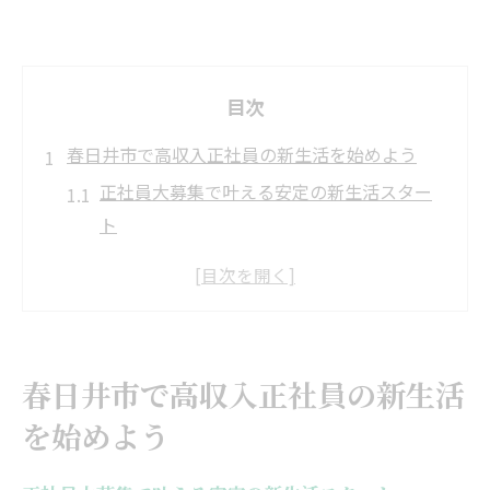
目次
春日井市で高収入正社員の新生活を始めよう
正社員大募集で叶える安定の新生活スター
ト
高収入仕事と正社員大募集の魅力を解説
春日井市の正社員大募集が今注目される理
由
住み慣れた地元で正社員大募集に応募する
春日井市で高収入正社員の新生活
メリット
を始めよう
転職で正社員大募集を選ぶ際の生活設計ポ
イント