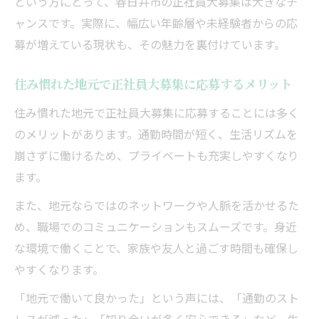
という方にとって、春日井市の正社員大募集は大きなチ
転職市場で注目される正社員大募集の特徴
ャンスです。実際に、幅広い年齢層や未経験者からの応
業界ごとに変化する正社員大募集の求人傾
募が増えている現状も、その魅力を裏付けています。
向
新キャリアを後押しする正社員大募集の魅
住み慣れた地元で正社員大募集に応募するメリット
力
住み慣れた地元で正社員大募集に応募することには多く
のメリットがあります。通勤時間が短く、生活リズムを
崩さずに働けるため、プライベートも充実しやすくなり
ます。
また、地元ならではのネットワークや人脈を活かせるた
め、職場でのコミュニケーションもスムーズです。身近
な環境で働くことで、家族や友人と過ごす時間も確保し
やすくなります。
「地元で働いて良かった」という声には、「通勤のスト