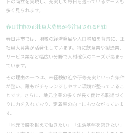
トの両立を実現し、充実した毎日を送っているケースも
高収入正社員で生活向上を目指す魅力とは
多く見られます。
正社員大募集で高収入生活が実現できる理
春日井市の正社員大募集が今注目される理由
由
春日井市では、地域の経済発展や人口増加を背景に、正
高収入正社員で得られる暮らしの変化と満
社員大募集が活発化しています。特に飲食業や製造業、
足度
サービス業など幅広い分野で人材確保のニーズが高まっ
正社員大募集による収入アップの具体的な
ています。
効果
生活向上を支える正社員大募集の福利厚生
その理由の一つは、未経験歓迎や研修充実といった条件
が整い、誰もがチャレンジしやすい環境が整っているこ
高収入正社員仕事がもたらす将来の安心感
とです。さらに、地元企業の多くが長く働ける職場づく
新たなキャリアに挑戦するための求人動向
りに力を入れており、定着率の向上にもつながっていま
正社員大募集が示す最新の求人動向と流れ
す。
高収入正社員仕事を狙う人のための市場分
「地元で腰を据えて働きたい」「生活基盤を築きたい」
析