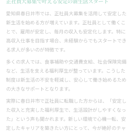
正社員大募集で叶える安定の新生活スタート
未経験から目指す正社員大募集の最新事情
愛知県春日井市では、正社員大募集を活用して安定した
未経験歓迎の正社員大募集が増加する背景
新生活を始める方が増えています。正社員として働くこ
正社員大募集で未経験から高収入を目指す
とで、雇用が安定し、毎月の収入も安定化します。特に
方法
高収入仕事を目指す場合、未経験からでもスタートでき
未経験でも安心の正社員大募集サポート体
る求人が多いのが特徴です。
制
多くの求人では、食事補助や交通費支給、社会保険完備
正社員大募集でキャリアチェンジが実現で
など、生活を支える福利厚生が整っています。こうした
きる理由
制度は新生活の不安を軽減し、安心して働き始めるため
高収入未経験求人と正社員大募集の選び方
の大きなサポートとなります。
高収入仕事を叶えるための選択肢が広がる理由
実際に春日井市で正社員に転職した方からは、「安定し
正社員大募集による高収入仕事の幅広い選
た収入と充実した福利厚生で、生活設計がしやすくなっ
択肢
た」という声も聞かれます。新しい環境で心機一転、安
高収入正社員大募集の業界動向と今後の展
定したキャリアを築きたい方にとって、今が絶好のチャ
望