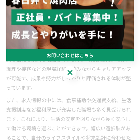
正社員大募集による高収入仕事の幅広い選択肢
正社員大募集が行われている愛知県春日井市では、さま
ざまな業種で高収入を目指せる仕事が用意されていま
す。飲食業や製造業、サービス業など、未経験からスタ
ートできる職種も多く、経験や資格に応じてさらに高収
お問い合わせはこちら
入を狙える求人も増加しています。特に飲食業界では、
調理や接客などの現場経験を積みながらキャリアアップ
お問い合わせはこちら
が可能で、成果や努力がしっかりと評価される体制が整
っています。
また、求人情報の中には、食事補助や交通費支給、生活
支援制度など福利厚生が充実した職場も多く見受けられ
ます。これにより、生活の安定を図りながら長く安心し
て働ける環境を選ぶことができます。幅広い選択肢があ
ることで、自分のライフスタイルや将来設計に合わせた