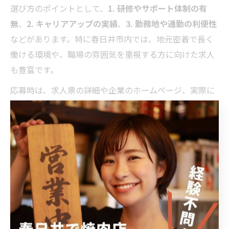
選び方のポイントとして、
1. 研修やサポート体制の有
無
、
2. キャリアアップの実績
、
3. 勤務地や通勤の利便性
などがあります。特に春日井市内では、地元密着で長く
働ける環境や、職場の雰囲気を重視する方に向けた求人
も豊富です。
応募時は、求人票の詳細や企業のホームページ、実際に
働いている人の口コミなどを参考にし、納得できる職場
選びを心掛けましょう。自分に合った職場を見つけるこ
とで、未経験からでも安心して高収入と働きがいの両立
が可能になります。
高収入仕事を叶えるための選択肢
が広がる理由