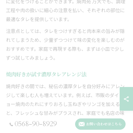
に変化をつけることができます。焼肉苑 万大でも、調理
工程や肉の扱いに細心の注意を払い、それぞれの部位に
最適なタレを提供しています。
注意点としては、タレをつけすぎると肉本来の旨みが隠
れてしまうため、少量ずつつけて味の変化を楽しむのが
おすすめです。家庭で再現する際も、まずは小皿で少し
ずつ試してみましょう。
焼肉好きが試す濃厚タレアレンジ法
焼肉好きの間では、秘伝の濃厚タレを自分好みにアレン
ジして楽しむ人も増えています。例えば、市販のダイシ
ョー焼肉のたれにすりおろし玉ねぎやリンゴを加える
と、フレッシュな甘みがプラスされ、家庭でも名店の味
に近づけることができます。
0568-90-8929
お問い合わせはこちら