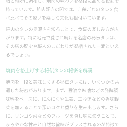
脂と絶妙に調和し、焼肉の味わいを格段に高める役割を
持っています。焼肉好きの間では、店舗ごとのタレを食
べ比べてその違いを楽しむ文化も根付いています。
焼肉のタレの奥深さを知ることで、食事の楽しみ方が広
がります。特に地元で愛され続ける名店の秘伝タレは、
その店の歴史や職人のこだわりが凝縮された一滴といえ
るでしょう。
焼肉を格上げする秘伝タレの秘密を解説
焼肉を一段と美味しくする秘伝タレには、いくつかの共
通した秘密があります。まず、醤油や味噌などの発酵調
味料をベースに、にんにくや生姜、玉ねぎなどの香味野
菜を加えることで深いコクと香りを生み出します。さら
に、リンゴや梨などのフルーツを隠し味に使うことで、
まろやかな甘みと自然な旨味がプラスされるのが特徴で