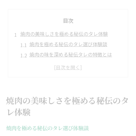
目次
焼肉の美味しさを極める秘伝のタレ体験
焼肉を極める秘伝のタレ選び体験談
焼肉の味を深める秘伝タレの特徴とは
焼肉好き必見の秘伝タレこだわりポイント
焼肉体験で実感する秘伝タレの魅力とは
焼肉に合う秘伝のタレと味の変化を解説
秘伝のタレが生む焼肉の奥深い魅力に触れる
焼肉の美味しさを極める秘伝のタ
焼肉に合う秘伝タレの奥深い魅力を探る
レ体験
焼肉を格上げする秘伝タレの秘密を解説
焼肉の旨味を引き出す秘伝のタレとは何か
焼肉を極める秘伝のタレ選び体験談