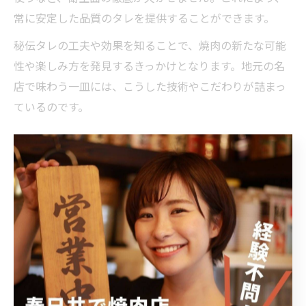
常に安定した品質のタレを提供することができます。
秘伝タレの工夫や効果を知ることで、焼肉の新たな可能
性や楽しみ方を発見するきっかけとなります。地元の名
店で味わう一皿には、こうした技術やこだわりが詰まっ
ているのです。
とろける焼肉に欠かせない伝統の
タレとは
焼肉をとろけさせる伝統タレの魅力解説
焼肉の美味しさを最大限に引き出す秘訣は、肉と一体と
なる伝統タレの存在にあります。愛知県日進市やあま市
の焼肉店では、それぞれの店が長年受け継いできた秘伝