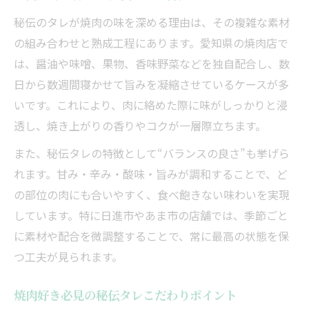
濃厚タレで楽しむ焼肉の新たな味わい方
秘伝のタレが焼肉の味を深める理由は、その複雑な素材
の組み合わせと熟成工程にあります。愛知県の焼肉店で
焼肉の楽しみ方を変える濃厚タレ活用術
は、醤油や味噌、果物、香味野菜などを独自配合し、数
焼肉に最適な濃厚タレを選ぶポイント
日から数週間寝かせて旨みを凝縮させているケースが多
焼肉を引き立てる濃厚タレの合わせ方
いです。これにより、肉に絡めた際に味がしっかりと浸
焼肉好きが試す濃厚タレアレンジ法
透し、焼き上がりの香りやコクが一層際立ちます。
焼肉の新定番濃厚タレの楽しみ方を紹介
また、秘伝タレの特徴として“バランスの良さ”も挙げら
あま市・日進市で焼肉の逸品を堪能する秘訣
れます。甘み・辛み・酸味・旨みが調和することで、ど
焼肉通が語る逸品を堪能する選び方のコツ
の部位の肉にも合いやすく、食べ飽きない味わいを実現
焼肉の名店で味わう秘伝タレの楽しみ方
しています。特に日進市やあま市の店舗では、季節ごと
焼肉を極める秘訣は地元タレの活用にあり
に素材や配合を微調整することで、常に最高の状態を保
焼肉店で注目の逸品と秘伝タレの関係性
つ工夫が見られます。
焼肉の逸品を引き立てるタレ選びの極意
焼肉好き必見の秘伝タレこだわりポイント