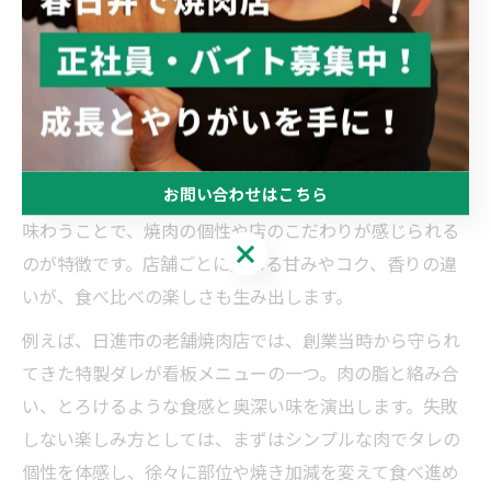
の配合を守り続け、独自の味を磨き上げています。これ
らのタレは、肉の旨みを包み込み、コク深い味わいを与
えることで、焼肉体験そのものを格上げします。
伝統タレの多くは、醤油をベースに、にんにくや果物、
味噌、香辛料などの素材を絶妙なバランスで調和させて
お問い合わせはこちら
います。そのため、単なる調味料ではなく、肉と一緒に
味わうことで、焼肉の個性や店のこだわりが感じられる
お問い合わせはこちら
のが特徴です。店舗ごとに異なる甘みやコク、香りの違
いが、食べ比べの楽しさも生み出します。
例えば、日進市の老舗焼肉店では、創業当時から守られ
てきた特製ダレが看板メニューの一つ。肉の脂と絡み合
い、とろけるような食感と奥深い味を演出します。失敗
しない楽しみ方としては、まずはシンプルな肉でタレの
個性を体感し、徐々に部位や焼き加減を変えて食べ進め