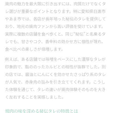
焼肉好きが語る秘伝タレの深い魅力まとめ
焼肉の魅力を最大限に引き出すには、肉質だけでなくタ
焼肉の可能性を広げる秘伝タレの効果分析
レ選びが重要なポイントとなります。特に愛知県日進市
とろける焼肉に欠かせない伝統のタレとは
やあま市では、各店が長年培った秘伝のタレを提供して
おり、地元の焼肉ファンから高い評価を受けています。
焼肉をとろけさせる伝統タレの魅力解説
実際に複数の店舗を食べ歩くと、同じ“秘伝”と名乗るタ
焼肉の味を支える伝統タレの特徴とは
レでも、甘さやコク、香辛料の効かせ方に個性が現れ、
焼肉と伝統タレで味わう至福の時間
食べ比べの楽しさが倍増します。
焼肉好き必見の伝統タレ採用の理由
例えば、ある店舗では味噌をベースにした濃厚なタレが
焼肉で選ばれる伝統タレの秘密に迫る
印象的で、脂ののったカルビとの相性が抜群でした。別
地域に根付く秘伝タレと焼肉文化の今
の店では、醤油とにんにくを効かせたさっぱり系のタレ
焼肉文化を支える地域秘伝タレの魅力
が人気で、赤身肉の旨みを引き立ててくれます。こうし
焼肉と共に進化した地域秘伝タレの特徴
た体験を通じて、タレの違いが焼肉体験そのものを大き
焼肉店で味わう地域伝統タレの深みを解説
く左右することを実感しました。
焼肉文化と密接な秘伝タレの今を探る
焼肉の味を深める秘伝タレの特徴とは
焼肉好きが注目する地域秘伝タレの変遷