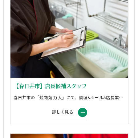
【春日井市】店長候補スタッフ
春日井市の「焼肉苑 万大」にて、調理&ホール&店長業務をお任せ！ ・調理業務 ・接客業務 ・仕込み業務 ・店長業務(監督・品質管理・現場撮影など) ※近隣店舗へのヘルプあり(移動時間40分) ※席数:58席 ※最大宴会収容人数:40名
詳しく見る