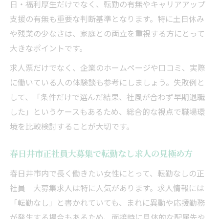
コツ
日・福利厚生だけでなく、転勤の有無やキャリアアップ
支援の有無も重要な判断基準となります。特に土日休み
未経験女性におすすめの正社員大募集求人
や残業の少なさは、家庭との両立を重視する方にとって
特集
大きなポイントです。
正社員大募集求人で実現する新しいキャリ
ア
求人票だけでなく、企業のホームページや口コミ、実際
に働いている人の体験談も参考にしましょう。失敗例と
春日井市正社員大募集でスキルアップを目
して、「条件だけで選んだ結果、社風が合わず早期退職
指す
した」というケースもあるため、総合的な視点で職場環
境を比較検討することが大切です。
春日井市正社員大募集で転勤なし求人の見極め方
春日井市内で長く働きたい女性にとって、転勤なしの正
社員 大募集求人は特に人気があります。求人情報には
「転勤なし」と書かれていても、まれに異動や応援勤務
が発生する場合もあるため、面接時に具体的な配属先や