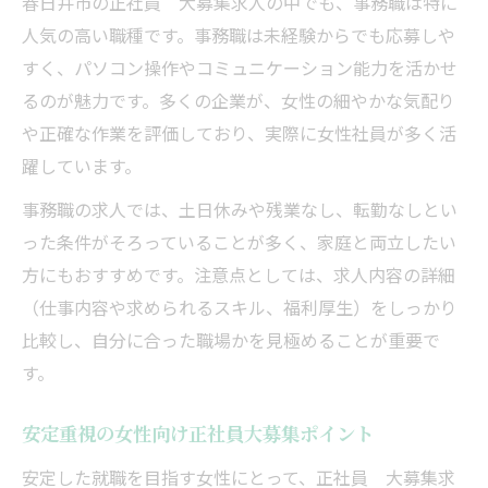
春日井市の正社員 大募集求人の中でも、事務職は特に
集
人気の高い職種です。事務職は未経験からでも応募しや
正社員大募集求人で見つかる土日休みの魅
すく、パソコン操作やコミュニケーション能力を活かせ
力
るのが魅力です。多くの企業が、女性の細やかな気配り
春日井市正社員大募集で休日重視の求人選
や正確な作業を評価しており、実際に女性社員が多く活
び
躍しています。
ワークライフバランス重視の正社員大募集
事務職の求人では、土日休みや残業なし、転勤なしとい
情報
った条件がそろっていることが多く、家庭と両立したい
中途採用活動に役立つ春日井の求人選び
方にもおすすめです。注意点としては、求人内容の詳細
中途採用向け正社員大募集求人選びのコツ
（仕事内容や求められるスキル、福利厚生）をしっかり
比較し、自分に合った職場かを見極めることが重要で
春日井市中途採用正社員大募集求人の特徴
す。
未経験歓迎の正社員大募集求人活用術
40代女性におすすめ正社員大募集求人の選
安定重視の女性向け正社員大募集ポイント
択基準
安定した就職を目指す女性にとって、正社員 大募集求
正社員大募集求人で転職活動を成功させる