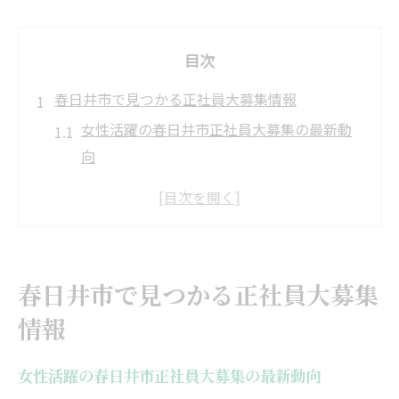
目次
春日井市で見つかる正社員大募集情報
女性活躍の春日井市正社員大募集の最新動
向
正社員大募集求人で注目の事務職を徹底チ
ェック
安定重視の女性向け正社員大募集ポイント
春日井市で正社員大募集求人を比較するコ
春日井市で見つかる正社員大募集
ツ
情報
春日井市正社員大募集で転勤なし求人の見
極め方
女性活躍の春日井市正社員大募集の最新動向
正社員大募集なら女性も安心の春日井市就職