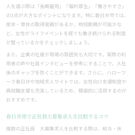
人を選ぶ際は「長期雇用」「福利厚生」「働きやすさ」
秘訣
の3点が大きなポイントになります。特に春日井市では、
正社員大募集を通じた春日井での安定就職術
産休・育休の取得実績があるか、時短勤務が可能かな
正社員大募集求人で安定就職を叶える方法
ど、女性がライフイベントを経ても働き続けられる制度
春日井市正社員大募集求人で長期雇用を目
が整っているかをチェックしましょう。
指す
また、企業の社風や現場の雰囲気も大切です。実際の利
女性が選ぶ春日井市正社員大募集就職成功
用者の声や社員インタビューを参考にすることで、入社
談
後のギャップを防ぐことができます。さらに、ハローワ
正社員大募集求人で叶える理想の働き方
ーク春日井や地域求人サイトでは、女性向け支援制度や
春日井市正社員大募集で福利厚生を重視す
再就職支援も充実しているため、積極的に活用するのが
る理由
おすすめです。
未経験歓迎の春日井市求人で新しい一歩を
春日井市で正社員大募集求人を比較するコツ
未経験から始める正社員大募集求人の魅力
春日井市で未経験歓迎正社員大募集探しの
複数の正社員 大募集求人を比較する際は、給与・休