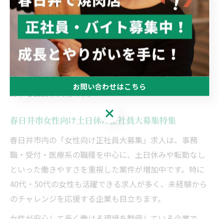
でしょう。実際に「転勤なし」「福利厚生充実」などの
条件が揃った求人も見られます。
例えば、事務職や医療事務、メーカーのオフィスワーク
などは土日休みの正社員求人が多く、未経験から応募で
きる案件も増えています。理想の働き方を実現するため
には、自分の希望条件を明確にし、複数の求人を比較検
お問い合わせはこちら
討する姿勢が大切です。
お問い合わせはこちら
春日井市女性向け土日休み正社員大募集特集
春日井市内の「女性向け正社員大募集」求人は、事務
職・受付・医療系の職種を中心に、土日休みや転勤なし
といった働きやすさを重視した案件が増加中です。特に
40代・50代の女性も活躍できる求人が多く、未経験から
のチャレンジを応援する企業も目立ちます。
女性が安心して長く働ける環境を整備している企業で