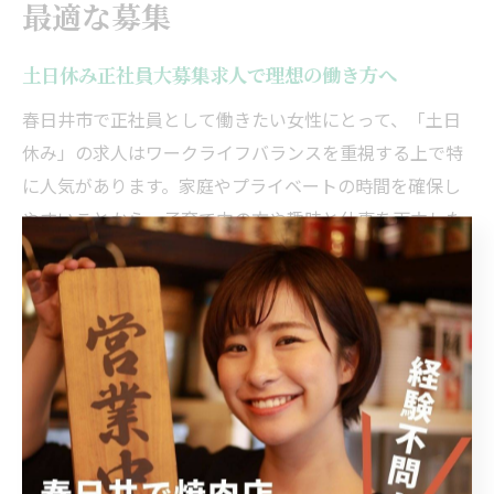
最適な募集
土日休み正社員大募集求人で理想の働き方へ
春日井市で正社員として働きたい女性にとって、「土日
休み」の求人はワークライフバランスを重視する上で特
に人気があります。家庭やプライベートの時間を確保し
やすいことから、子育て中の方や趣味と仕事を両立した
い方に支持されています。近年は事務職を中心に「土日
休み正社員大募集」の求人が増加しており、働き方の多
様化が進んでいます。
土日休みの求人を選ぶ際は、年間休日数や有給休暇の取
得実績、残業の有無など細かな条件を比較することが重
要です。求人情報を詳しくチェックした上で、実際の職
場見学や面接時に働き方に関する質問をしてみるとよい