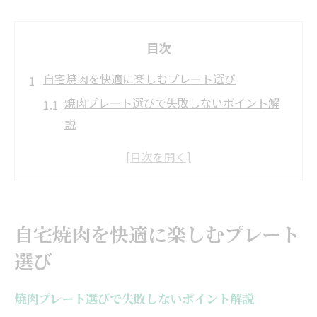
目次
自宅焼肉を快適に楽しむプレート選び
焼肉プレート選びで失敗しないポイント解
説
焼肉に最適なプレート形状と素材の特徴
焼肉プレートの煙対策機能を徹底比較
家族向け焼肉プレートのサイズと使い勝手
焼肉プレートおすすめタイプと選び方
自宅焼肉を快適に楽しむプレート
煙を抑える焼肉プレートの新常識
選び
煙の出ない焼肉プレートの仕組みを解説
焼肉グリルの減煙性能が家庭で活躍する理
焼肉プレート選びで失敗しないポイント解説
由