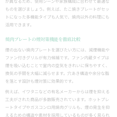
焼肉グリルで多彩な料理を楽しむアイデア
が異なるため、使用シーンや家族構成に合わせて最適な
ものを選びましょう。例えば、たこ焼きプレートがセッ
焼肉プレートで作る家族向けアレンジレシ
トになった多機能タイプも人気で、焼肉以外の料理にも
ピ
活用できます。
焼肉以外にも使えるプレートの活用法
焼肉グリルでパーティー料理を広げるコツ
焼肉プレートの煙対策機能を徹底比較
焼肉プレートの付属プレート活用術を解説
煙の出ない焼肉プレートを選びたい方には、減煙機能や
ファン付きグリルが有力候補です。ファン内蔵タイプは
煙を吸い込むことで室内の空気をきれいに保ちやすく、
換気の手間を大幅に減らせます。穴あき構造や余分な脂
を落とす設計も煙対策に効果的です。
例えば、イワタニなどの有名メーカーからは煙を抑える
工夫がされた商品が多数販売されています。ホットプレ
ートタイプやガスコンロ用焼肉グリルも、煙の発生を抑
えるための構造や素材を採用しているものが多く見られ