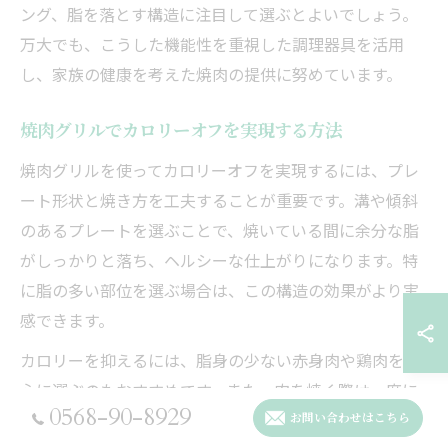
ング、脂を落とす構造に注目して選ぶとよいでしょう。
万大でも、こうした機能性を重視した調理器具を活用
し、家族の健康を考えた焼肉の提供に努めています。
焼肉グリルでカロリーオフを実現する方法
焼肉グリルを使ってカロリーオフを実現するには、プレ
ート形状と焼き方を工夫することが重要です。溝や傾斜
のあるプレートを選ぶことで、焼いている間に余分な脂
がしっかりと落ち、ヘルシーな仕上がりになります。特
に脂の多い部位を選ぶ場合は、この構造の効果がより実
感できます。
カロリーを抑えるには、脂身の少ない赤身肉や鶏肉を中
心に選ぶのもおすすめです。また、肉を焼く際は一度に
0568-90-8929
多くの肉をのせず、こまめに裏返すことで脂が流れやす
お問い合わせはこちら