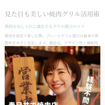
見た目も美しい焼肉グリル活用術
焼肉をおしゃれに演出するグリル選びのコツ
焼肉を自宅で楽しむ際、プレートグリル選びは食卓の雰
囲気を大きく左右します。最近は、デザイン性と機能性
を兼ね備えた焼肉プレートが増えており、選ぶポイント
を押さえることでおしゃれな演出が可能です。特に、カ
ラーや形状、サイズ感はインテリアとの調和を意識しま
しょう。
さらに、煙やニオイの発生を抑える構造の焼肉グリルを
選ぶことで、快適さも実現できます。減煙ファンや余分
な脂が落ちやすい傾斜構造、フッ素加工などの機能があ
るプレートは、後片付けも簡単で、日常使いにもおすす