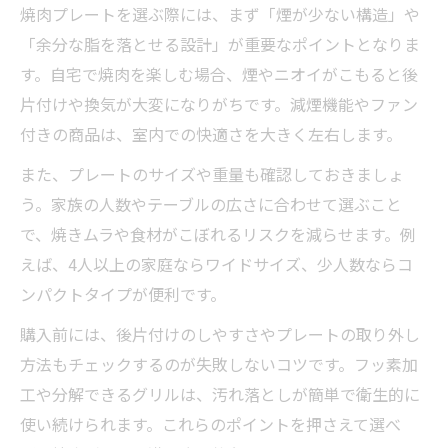
焼肉プレートを選ぶ際には、まず「煙が少ない構造」や
焼肉プレート選びで煙を最小限に抑える方
「余分な脂を落とせる設計」が重要なポイントとなりま
法
す。自宅で焼肉を楽しむ場合、煙やニオイがこもると後
焼肉プレートの吸煙ファン機能のメリット
片付けや換気が大変になりがちです。減煙機能やファン
焼肉で室内の空気を快適に保つ使い方
付きの商品は、室内での快適さを大きく左右します。
見た目も美しい焼肉グリル活用術
また、プレートのサイズや重量も確認しておきましょ
焼肉をおしゃれに演出するグリル選びのコ
う。家族の人数やテーブルの広さに合わせて選ぶこと
ツ
で、焼きムラや食材がこぼれるリスクを減らせます。例
焼肉グリルが食卓のインテリアになる理由
えば、4人以上の家庭ならワイドサイズ、少人数ならコ
焼肉プレートのデザイン性と機能性の両立
ンパクトタイプが便利です。
術
購入前には、後片付けのしやすさやプレートの取り外し
焼肉グリルで美しい焼き目を楽しむ方法
方法もチェックするのが失敗しないコツです。フッ素加
焼肉グリル活用でホームパーティーも華や
工や分解できるグリルは、汚れ落としが簡単で衛生的に
か
使い続けられます。これらのポイントを押さえて選べ