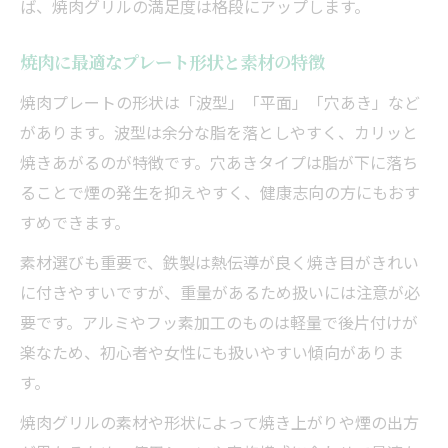
ば、焼肉グリルの満足度は格段にアップします。
家庭で減煙焼肉を叶える秘訣とは
家庭焼肉で煙を抑えるプレートの選び方
焼肉に最適なプレート形状と素材の特徴
焼肉グリル減煙のための調理テクニック
焼肉プレートの形状は「波型」「平面」「穴あき」など
焼肉プレートの脂落とし機能が快適の鍵
があります。波型は余分な脂を落としやすく、カリッと
焼肉グリルの減煙対策で掃除もラクに
焼きあがるのが特徴です。穴あきタイプは脂が下に落ち
焼肉を楽しむための換気と配置の工夫
ることで煙の発生を抑えやすく、健康志向の方にもおす
焼肉をヘルシーに仕上げる工夫を紹介
すめできます。
焼肉プレートで脂を落とす調理のコツ
素材選びも重要で、鉄製は熱伝導が良く焼き目がきれい
焼肉をヘルシーに仕上げるプレートの工夫
に付きやすいですが、重量があるため扱いには注意が必
焼肉グリルでカロリーオフを実現する方法
要です。アルミやフッ素加工のものは軽量で後片付けが
焼肉プレートと野菜の相性を活かすレシピ
楽なため、初心者や女性にも扱いやすい傾向がありま
焼肉を低脂肪で美味しく味わうポイント
す。
万能プレートで焼肉以外の料理も充実
焼肉グリルの素材や形状によって焼き上がりや煙の出方