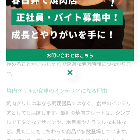
めです。家族や来客と囲む焼肉のシーンでは、見た目だ
けでなく、機能も両立したグリルが満足度を高めます。
購入時には、焼肉プレートの重量や収納性も確認しまし
ょう。実際に食卓に置いたときのバランスや、使い終わ
った後の片付けやすさも重要なチェックポイントです。
自分のライフスタイルや利用シーンに合ったグリルを見
お問い合わせはこちら
極めることが、おしゃれで快適な焼肉時間につながりま
お問い合わせはこちら
す。
焼肉グリルが食卓のインテリアになる理由
焼肉グリルは単なる調理器具ではなく、食卓のインテリ
アとしても活躍します。最近の焼肉プレートは、シンプ
ルでモダンなデザインや、木目調やカラフルな本体な
ど、見た目にもこだわった商品が多数登場しています。