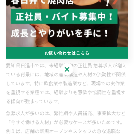
未経験から挑戦する正社員募集案
内
お問い合わせはこちら
未経験歓迎の正社員 急募求人が多い理由とは
愛知県日進市では、未経験歓迎の正社員 急募求人が増え
お問い合わせはこちら
ている背景には、地域の産業構造や人材の流動性が関係
しています。特に飲食業や製造業など、現場での実作業
を重視する業種では、経験よりも意欲や協調性を重視す
る傾向が強まっています。
急募求人が多いのは、繁忙期や人員補充、事業拡大など
「今すぐ働ける人材」が必要なケースが多いためです。
例えば、店舗の新規オープンやスタッフの急な退職な