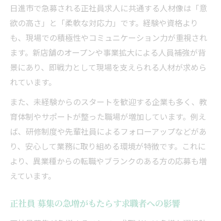
通勤や待遇が魅力の急募求人を解説
日進市で急募される正社員求人に共通する人材像は「意
通勤しやすい正社員 急募求人を選ぶポイン
欲の高さ」と「柔軟な対応力」です。経験や資格より
ト
も、現場での積極性やコミュニケーション力が重視され
待遇面で差がつく愛知県日進市の正社員 急
ます。新店舗のオープンや事業拡大による人員補強が背
募
景にあり、即戦力として現場を支えられる人材が求めら
交通費支給や福利厚生が整う正社員 募集
れています。
待遇重視で選ぶ正社員 急募のおすすめ理由
また、未経験からのスタートを歓迎する企業も多く、教
愛知県日進市の正社員 急募求人で注目の待
育体制やサポートが整った職場が増加しています。例え
遇
ば、研修制度や先輩社員によるフォローアップなどがあ
り、安心して業務に取り組める環境が特徴です。これに
キャリアアップに繋がる即日就業情報
より、異業種からの転職やブランクのある方の応募も増
正社員 急募求人でキャリアアップを目指す
えています。
方法
即日勤務が可能な正社員募集の成長機会
正社員 募集の急増がもたらす求職者への影響
愛知県日進市でキャリア形成できる正社員