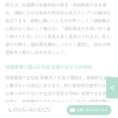
例えば、交通費の全額支給や賞与・昇給制度がある場
合、通勤にかかる負担や将来的な収入アップへの期待も
高まります。実際に働いている方の声として「通勤費の
心配がなく安心して働ける」「福利厚生が手厚いので長
く続けられる」という意見も多く見受けられます。求人
選びの際は、福利厚生欄をしっかりと確認し、自分の希
望条件と照らし合わせましょう。
待遇重視で選ぶ正社員 急募のおすすめ理由
待遇重視で正社員 急募求人を選ぶ理由は、長期的な安定
と働きがいの両立にあります。特に愛知県日進市では、
仕事へのやりがいや生活の安定を同時に実現できる求人
が多く、未経験からでもチャレンジしやすい環境が整っ
0568-90-8929
ています。
お問い合わせはこちら