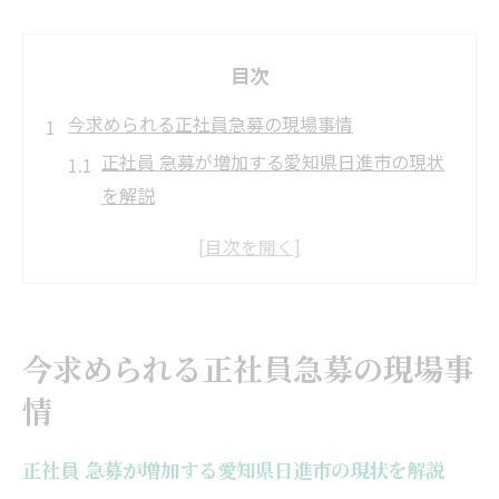
目次
今求められる正社員急募の現場事情
正社員 急募が増加する愛知県日進市の現状
を解説
即日勤務可能な正社員 急募求人の特徴とは
愛知県日進市で求められる人材像と正社員
急募の背景
正社員 募集の急増がもたらす求職者への影
今求められる正社員急募の現場事
響
情
愛知県日進市の業種別に見る正社員 急募の
傾向
正社員 急募が増加する愛知県日進市の現状を解説
即日勤務を叶える求人選びのコツ