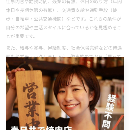
仕事内容や勤務時間、残業の有無、休日の取り方（年間
休日や長期休暇の有無）、交通費支給や通勤手段（徒
歩・自転車・公共交通機関）などです。これらの条件が
自分の希望や生活スタイルに合っているかを見極めるこ
とが重要です。
また、給与や賞与、昇給制度、社会保険完備などの待遇
面も必ずチェックしましょう。働き始めてから「思って
いた条件と違った」と後悔しないためにも、面接時に細
かく質問し、不明点を解消しておくことがポイントで
す。さらに、職場の雰囲気や人間関係、福利厚生の充実
度も長く働く上で大きな影響を与えます。
即日勤務が可能な求人はスピード感が魅力ですが、自分
の希望や条件を妥協しないことが、長期的な満足度にも
つながります。急募だからこそ、細かな条件確認と納得
感のある選択を心がけましょう。