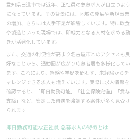
愛知県日進市では近年、正社員の急募求人が目立つよう
正社員 急募求人で即日勤務を実現するポイ
になっています。その背景には、地域の発展や新規事業
ント
の増加、さらには人手不足が影響しています。特に飲食
愛知県日進市で即日入社できる正社員 急募
や製造といった現場では、即戦力となる人材を求める動
の探し方
きが活発化しています。
正社員 急募求人の見極め方と応募時の注意
また、交通の利便性が高まり名古屋市とのアクセスも良
点
好なことから、通勤圏が広がり応募者層も多様化してい
即日勤務可能な正社員 募集を選ぶ基準とは
ます。これにより、経験や学歴を問わず、未経験からチ
急募の正社員求人で確認したい勤務条件の
ャレンジできる求人も増えています。実際に求人情報を
ポイント
確認すると、「即日勤務可能」「社会保険完備」「賞与
未経験から挑戦する正社員募集案内
支給」など、安定した待遇を強調する案件が多く見受け
未経験歓迎の正社員 急募求人が多い理由と
られます。
は
愛知県日進市で正社員 急募に未経験から応
即日勤務可能な正社員 急募求人の特徴とは
募するコツ