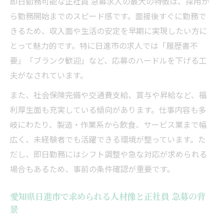
即日勤務可能な正社員 急募求人の最大の特徴は、採用か
未経験から始める正社員 募集のおすすめ職
ら勤務開始までのスピード感です。面接後すぐに勤務で
種
きるため、収入面や生活の安定を早期に実現したい方に
正社員 急募求人で重視されるスキルや姿勢
とって魅力的です。特に日進市の求人では「履歴書不
要」「ブランク歓迎」など、応募のハードルを下げる工
未経験者向け正社員 急募の選び方と応募準
夫がなされています。
備
安定雇用を目指す方へ役立つポイント
また、社会保険完備や交通費支給、賞与や昇給など、福
正社員 急募求人で安定して働くための条件
利厚生面も充実している傾向があります。仕事内容も多
岐にわたり、製造・作業系から飲食、サービス業まで幅
愛知県日進市の正社員 急募で見る福利厚生
広く、未経験者でも活躍できる環境が整っています。た
の魅力
だし、即日勤務にはシフト調整や急な対応が求められる
長期的な安定を実現する正社員 募集の選び
場合もあるため、事前の条件確認が重要です。
方
急募の正社員求人で注目すべき雇用環境
愛知県日進市で求められる人材像と正社員 急募の背
正社員 急募で重視したい職場の安定感とは
景