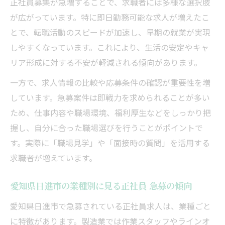
正社員募集が急増することで、求職者には多様な選択肢
急募
が広がっています。特に即日勤務可能な求人が増えたこ
スキルアップ支援が充実した正社員 急募求
とで、転職活動のスピードが加速し、早期の就業が実現
人
しやすくなっています。これにより、生活の安定やキャ
キャリアパスが描ける正社員 急募の特徴
リア形成に対する不安が軽減される傾向があります。
一方で、求人情報の比較や応募条件の確認が重要性を増
しています。急募案件は即戦力を求められることが多い
ため、仕事内容や職場環境、福利厚生などをしっかり把
握し、自分に合った職場選びを行うことがポイントで
す。実際に「職場見学」や「面接時の質問」を活用する
求職者が増えています。
愛知県日進市の業種別に見る正社員 急募の傾向
愛知県日進市で急募されている正社員求人は、業種ごと
に特徴があります。製造業では作業スタッフやラインオ