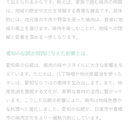
て伝えられるからです。例えば、家族で囲む焼肉の時間
ふるさと納税で選ぶ焼肉の魅力とは
は、地域の歴史や文化を体験する貴重な機会です。具体
地元特産品が焼肉をより豊かにする理由
的には、地元産の牛肉や野菜を使った焼肉は、食卓に地
域の風土を運びます。焼肉を楽しむことが、地域への理
焼肉と特産品で広がる納税の楽しみ方
解と愛着を深める一歩となります。
ふるさと納税で叶える焼肉と地域応援
個室でゆったり焼肉を堪能する方法
愛知の伝統が焼肉に与えた影響とは
焼肉を個室で楽しむ贅沢なひととき
愛知県の伝統は、焼肉の味やスタイルに大きな影響を与
個室利用で叶う焼肉のゆったり時間
えています。たとえば、八丁味噌や地元産醤油を使った
焼肉を個室で味わうメリットを解説
タレは、愛知ならではの風味を生み出します。また、地
くつろぎ空間で焼肉を満喫する方法
産地消を重視する文化が、新鮮な食材の活用に繋がって
個室焼肉がもたらすプライベート感
います。こうした伝統の影響により、焼肉は地域色豊か
焼肉を個室で楽しむコツとポイント
な料理へと進化しました。愛知の伝統が、日進市や豊橋
市の焼肉文化をより一層魅力的にしています。
愛知ならではの焼肉体験が心に残る理由
焼肉が心に残る愛知ならではの体験