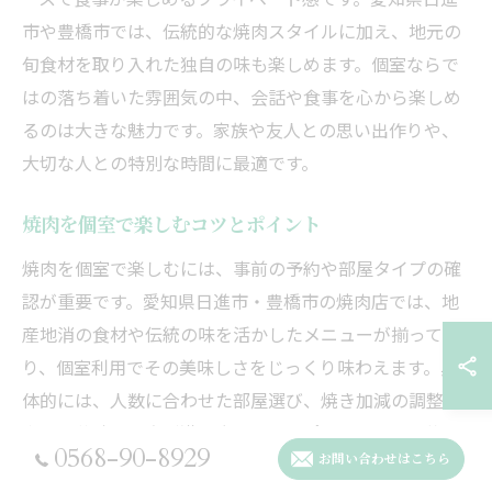
市や豊橋市では、伝統的な焼肉スタイルに加え、地元の
旬食材を取り入れた独自の味も楽しめます。個室ならで
はの落ち着いた雰囲気の中、会話や食事を心から楽しめ
るのは大きな魅力です。家族や友人との思い出作りや、
大切な人との特別な時間に最適です。
焼肉を個室で楽しむコツとポイント
焼肉を個室で楽しむには、事前の予約や部屋タイプの確
認が重要です。愛知県日進市・豊橋市の焼肉店では、地
産地消の食材や伝統の味を活かしたメニューが揃ってお
り、個室利用でその美味しさをじっくり味わえます。具
体的には、人数に合わせた部屋選び、焼き加減の調整、
タレや薬味の工夫が満足度を高めるポイントです。落ち
0568-90-8929
お問い合わせはこちら
着いた空間で心豊かな焼肉体験を実現しましょう。