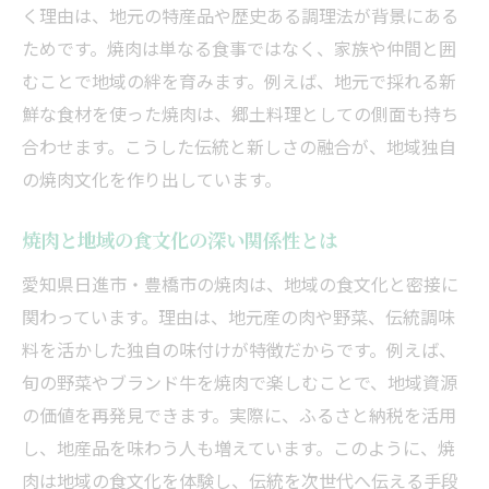
焼肉に見る愛知の郷土食材の活かし方
く理由は、地元の特産品や歴史ある調理法が背景にある
地元の味が焼肉に広がる理由を解説
ためです。焼肉は単なる食事ではなく、家族や仲間と囲
むことで地域の絆を育みます。例えば、地元で採れる新
焼肉で感じる愛知の地域色と伝統の力
鮮な食材を使った焼肉は、郷土料理としての側面も持ち
地元食材と焼肉、味わいの新発見
合わせます。こうした伝統と新しさの融合が、地域独自
焼肉で楽しむ愛知の地元食材の魅力
の焼肉文化を作り出しています。
地元産の特産品を焼肉で味わう楽しみ方
焼肉が引き出す新しい地元食材の味覚
焼肉と地域の食文化の深い関係性とは
焼肉を通じて発見する旬の食材の魅力
愛知県日進市・豊橋市の焼肉は、地域の食文化と密接に
愛知の食材を活かした焼肉の工夫と技
関わっています。理由は、地元産の肉や野菜、伝統調味
焼肉で味わう地元ならではの新発見
料を活かした独自の味付けが特徴だからです。例えば、
日進市や豊橋市で楽しむ焼肉の魅力
旬の野菜やブランド牛を焼肉で楽しむことで、地域資源
の価値を再発見できます。実際に、ふるさと納税を活用
焼肉で広がる日進市や豊橋市の楽しみ方
し、地産品を味わう人も増えています。このように、焼
地元で味わう焼肉の地域ならではの体験
肉は地域の食文化を体験し、伝統を次世代へ伝える手段