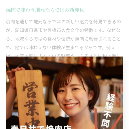
焼肉で味わう地元ならではの新発見
焼肉を通じて地元ならではの新しい魅力を発見できるの
が、愛知県日進市や豊橋市の食文化の特徴です。なぜな
ら、地域ならではの食材や伝統が焼肉に融合されること
で、他では味わえない体験が生まれるからです。例え
ば、地元で親しまれている野菜や、ふるさと納税で手に
入る特産品を焼肉に取り入れることで、食卓がより豊か
になります。焼肉をきっかけに、地元の食文化や旬の味
覚と出会い、心に残る食の時間を過ごせます。
日進市や豊橋市で楽しむ焼肉の魅
力