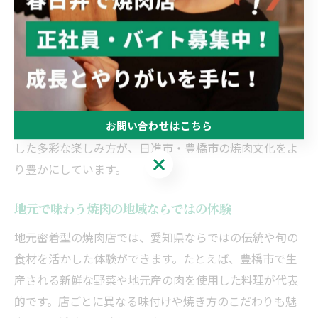
焼肉で広がる日進市や豊橋市の楽しみ方
焼肉は日進市や豊橋市で多様な楽しみ方ができる食文化
の中心です。地元の特産品を活かしたメニューや、落ち
着いた個室空間での食事は、家族や友人との特別な時間
を演出します。例えば、ふるさと納税を活用し、地元産
お問い合わせはこちら
の食材を自宅で焼肉として味わう方法も人気です。こう
した多彩な楽しみ方が、日進市・豊橋市の焼肉文化をよ
お問い合わせはこちら
り豊かにしています。
地元で味わう焼肉の地域ならではの体験
地元密着型の焼肉店では、愛知県ならではの伝統や旬の
食材を活かした体験ができます。たとえば、豊橋市で生
産される新鮮な野菜や地元産の肉を使用した料理が代表
的です。店ごとに異なる味付けや焼き方のこだわりも魅