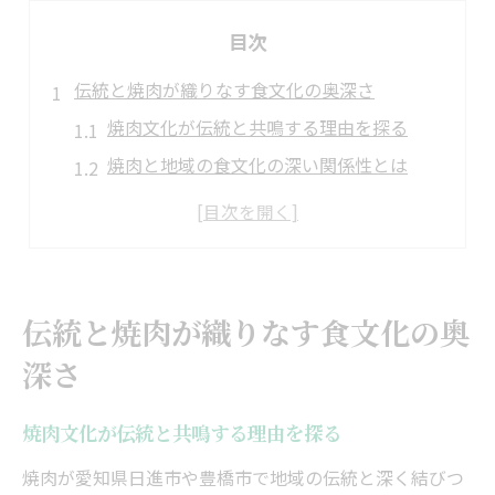
目次
伝統と焼肉が織りなす食文化の奥深さ
焼肉文化が伝統と共鳴する理由を探る
焼肉と地域の食文化の深い関係性とは
伝統料理から見る焼肉の発展の歴史
焼肉を通じて感じる地域伝統の価値
愛知の伝統が焼肉に与えた影響とは
焼肉で味わう文化と伝統の融合体験
伝統と焼肉が織りなす食文化の奥
焼肉を通じて感じる愛知の郷土色
深さ
焼肉が表現する愛知ならではの郷土色
郷土料理と焼肉が織りなす新たな味覚
焼肉文化が伝統と共鳴する理由を探る
焼肉で味わう愛知の食材と風土の魅力
焼肉が愛知県日進市や豊橋市で地域の伝統と深く結びつ