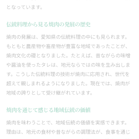
焼肉が日進や豊橋で人気な理由を解説
となっています。
新しい焼肉スタイルが生まれる地域の特徴
焼肉で感じる日進市と豊橋市の温かみ
伝統料理から見る焼肉の発展の歴史
地元住民にも愛される焼肉の魅力とは
焼肉の発展は、愛知県の伝統料理の中にも見られます。
焼肉の伝統が息づく地域の味を探る
もともと農産物や畜産物が豊富な地域であったことが、
焼肉に根付く地域伝統とその味わい方
焼肉文化の礎となりました。たとえば、昔ながらの味噌
地域独自の焼肉の食べ方と伝統の工夫
や醤油を使ったタレは、地元ならではの味を生み出しま
す。こうした伝統料理の技術が焼肉に応用され、世代を
焼肉を通して受け継がれる味の歴史
超えて親しまれるようになりました。現在では、焼肉が
伝統の味が焼肉に生きる瞬間を知る
地域の誇りとして受け継がれています。
焼肉で堪能する地域文化の奥深さ
焼肉に宿る地域の誇りと味の物語
焼肉を通じて感じる地域伝統の価値
ふるさと納税で楽しむ焼肉と特産品
焼肉を味わうことで、地域伝統の価値を実感できます。
焼肉をふるさと納税で味わう新提案
理由は、地元の食材や昔ながらの調理法が、食事を通じ
特産品と焼肉を組み合わせた贅沢体験