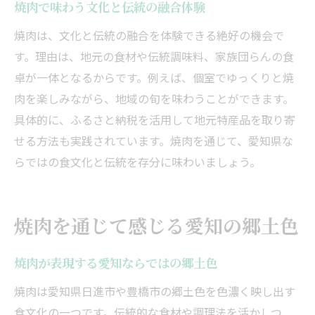
焼肉で味わう文化と伝統の融合体験
思い出に残る焼肉の楽しみ方とは
焼肉は、文化と伝統の融合を体験できる絶好の機会で
焼肉で体感する愛知の食文化の魅力
す。理由は、地元の食材や伝統調味料、家族団らんの食
焼肉を通して生まれる大切な瞬間
卓が一体となるからです。例えば、個室でゆっくりと焼
愛知の焼肉体験が特別な理由を解説
肉を楽しみながら、地域の旬を味わうことができます。
焼肉で感じる地域らしさと心の豊かさ
具体的に、ふるさと納税を活用して地元特産品を取り寄
せる方法も実践されています。焼肉を通じて、愛知県な
らではの食文化と伝統を存分に味わいましょう。
焼肉を通じて感じる愛知の郷土色
焼肉が表現する愛知ならではの郷土色
焼肉は愛知県日進市や豊橋市の郷土色を色濃く映し出す
食文化の一つです。伝統的な食材や調理法を活かしつ