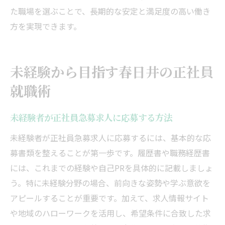
地元で長く働ける正社員求人の選び方を解
た職場を選ぶことで、長期的な安定と満足度の高い働き
説
方を実現できます。
正社員急募求人の職場雰囲気を見極めるポ
イント
地域密着型の正社員求人で得られる安心感
未経験から目指す春日井の正社員
春日井市で信頼できる求人情報の見分け方
就職術
春日井市で安定した働き方を実現する方法
正社員急募求人で安定を手に入れる秘訣
未経験者が正社員急募求人に応募する方法
春日井市で長く働ける正社員の探し方
未経験者が正社員急募求人に応募するには、基本的な応
福利厚生が充実した正社員急募求人の選び
募書類を整えることが第一歩です。履歴書や職務経歴書
方
には、これまでの経験や自己PRを具体的に記載しましょ
安定した働き方を叶える正社員求人の特徴
う。特に未経験分野の場合、前向きな姿勢や学ぶ意欲を
アピールすることが重要です。加えて、求人情報サイト
未経験から安定就職を目指すポイント
や地域のハローワークを活用し、希望条件に合致した求
春日井市でキャリアを築く女性へのアドバ