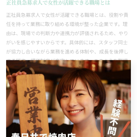
正社員急募求人で女性が活躍できる職場とは
正社員急募求人で女性が活躍できる職場とは、役割や責
任を持って業務に取り組める環境が整った企業です。理
由は、現場での判断力や連携力が評価されるため、やり
がいを感じやすいからです。具体的には、スタッフ同士
が協力し合いながら業務を進める体制や、成長を後押し
する研修・評価制度が充実しています。このような職場
では、女性が積極的にリーダーシップを発揮できるチャ
ンスが広がります。
キャリアチェンジを考える女性に春日井市が人気の理
由
キャリアチェンジを考える女性に春日井市が人気の理由
は、地域密着型の企業が多く、未経験者へのサポート体
制が充実しているからです。具体的には、職種ごとに段