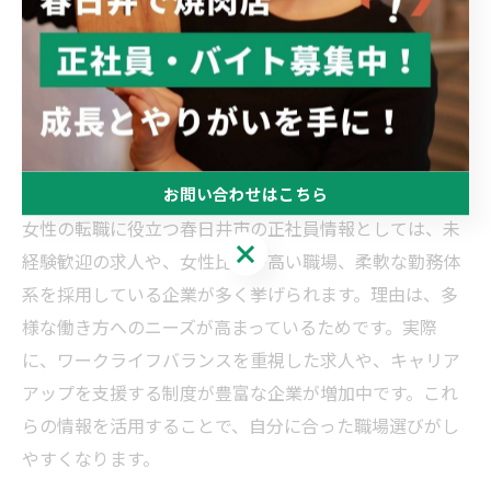
階的な研修や、個々のキャリアプランに合わせた仕事選
びが可能です。また、地元で安定して働きたい方にも適
しており、家庭やプライベートと両立しやすい点が支持
されています。
女性の転職に役立つ春日井市の正社員情報
お問い合わせはこちら
女性の転職に役立つ春日井市の正社員情報としては、未
お問い合わせはこちら
経験歓迎の求人や、女性比率が高い職場、柔軟な勤務体
系を採用している企業が多く挙げられます。理由は、多
様な働き方へのニーズが高まっているためです。実際
に、ワークライフバランスを重視した求人や、キャリア
アップを支援する制度が豊富な企業が増加中です。これ
らの情報を活用することで、自分に合った職場選びがし
やすくなります。