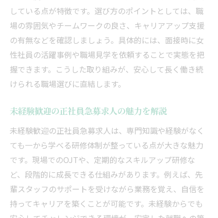
春日井市で女性が安心して働ける環境を紹
している点が特徴です。選び方のポイントとしては、職
介
場の雰囲気やチームワークの良さ、キャリアアップ支援
正社員急募求人で女性が活躍できる職場と
の有無などを確認しましょう。具体的には、面接時に女
は
性社員の活躍事例や職場見学を依頼することで実態を把
キャリアチェンジを考える女性に春日井市
握できます。こうした取り組みが、安心して長く働き続
が人気の理由
けられる職場選びに直結します。
女性の転職に役立つ春日井市の正社員情報
土日休みを叶える春日井市の正社員求人情報
未経験歓迎の正社員急募求人の魅力を解説
春日井市で土日休みの正社員急募求人を探
未経験歓迎の正社員急募求人は、専門知識や経験がなく
すには
ても一から学べる研修体制が整っている点が大きな魅力
完全週休2日制の正社員急募の魅力を解説
です。現場でのOJTや、定期的なスキルアップ研修な
ど、段階的に成長できる仕組みがあります。例えば、先
土日休み求人でワークライフバランスを実
輩スタッフのサポートを受けながら業務を覚え、自信を
現
持ってキャリアを築くことが可能です。未経験からでも
正社員急募案件で見つかる理想の休日スタ