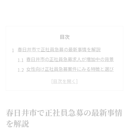
目次
春日井市で正社員急募の最新事情を解説
春日井市の正社員急募求人が増加中の背景
女性向け正社員急募案件にみる特徴と選び
方
未経験歓迎の正社員急募求人の魅力を解説
春日井市で正社員 急募を探す最新の動向
正社員急募が注目される理由と今後の見通
春日井市で正社員急募の最新事情
し
を解説
春日井市の正社員求人選びで重視すべき点