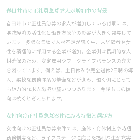
未経験から目指す春日井の正社員就職術
春日井市の正社員急募求人が増加中の背景
未経験者が正社員急募求人に応募する方法
春日井市で正社員急募の求人が増加している背景には、
春日井市で未経験から始める正社員の道
地域経済の活性化と働き方改革の影響が大きく関与して
未経験から正社員就職を成功させるポイン
います。多様な業種で人材不足が続く中、未経験者や女
ト
性を積極的に採用する企業が増加。企業側は長期的な人
春日井市で急募される未経験歓迎の求人と
材確保のため、安定雇用やワークライフバランスの充実
は
を図っています。例えば、土日休みや完全週休2日制の導
面接でアピールしたい未経験者の強み
入、柔軟な勤務体系の整備などが進み、働く側にとって
も魅力的な求人環境が整いつつあります。今後もこの傾
未経験から正社員を目指す女性の体験談
向は続くと考えられます。
女性の転職に春日井市が選ばれる理由とは
春日井市で女性が正社員急募を選ぶメリッ
女性向け正社員急募案件にみる特徴と選び方
ト
女性向けの正社員急募案件では、産休・育休制度や時短
女性向け福利厚生が充実した求人の特徴
勤務制度など、ライフステージに応じた福利厚生が充実