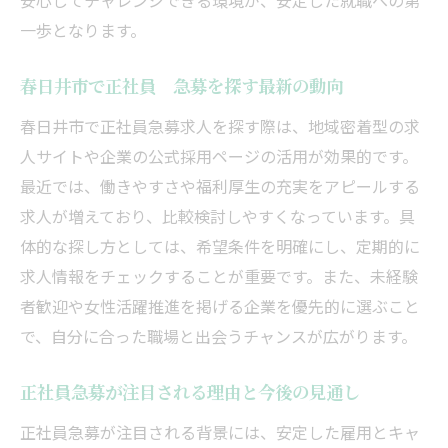
安心してチャレンジできる環境が、安定した就職への第
イル
一歩となります。
春日井市で土日休みの求人選びのポイント
女性が働きやすい土日休み正社員求人特集
春日井市で正社員 急募を探す最新の動向
40代・50代も活躍できる春日井市の職場探し
春日井市で正社員急募求人を探す際は、地域密着型の求
春日井市で40代・50代の正社員急募事情
人サイトや企業の公式採用ページの活用が効果的です。
ミドル世代が活躍する正社員求人の特徴
最近では、働きやすさや福利厚生の充実をアピールする
年齢不問の正社員急募求人に注目する理由
求人が増えており、比較検討しやすくなっています。具
未経験からでも始めやすい職場環境を紹介
体的な探し方としては、希望条件を明確にし、定期的に
求人情報をチェックすることが重要です。また、未経験
40代・50代女性が正社員急募を選ぶポイン
者歓迎や女性活躍推進を掲げる企業を優先的に選ぶこと
ト
で、自分に合った職場と出会うチャンスが広がります。
春日井市でミドル世代におすすめの求人情
報
正社員急募が注目される理由と今後の見通し
春日井市で事務職正社員を希望する方必見
正社員急募が注目される背景には、安定した雇用とキャ
春日井市の事務職正社員急募求人の魅力