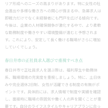
リア形成へのニーズの高まりがあります。特に女性の社
未経験から始める事務職の正社員就職術
会進出や多様な働き方への関心が強まる中、急募求人は
女性に人気の事務職正社員急募求人の選び
即戦力だけでなく未経験者にも門戸を広げる傾向です。
方
今後は、企業の人材確保競争が激化する中で、より柔軟
正社員急募で注目の医療事務・一般事務情
な勤務制度や働きやすい環境整備が進むと予想されま
報
す。これにより、安定して長く働ける職場がさらに増加
春日井市の事務職で安定した働き方を目指
していくでしょう。
す
春日井市の正社員求人選びで重視すべき点
事務職正社員求人の応募前に確認したいこ
と
春日井市で正社員求人を選ぶ際は、福利厚生や勤務体
地域密着型の正社員急募求人を見分けるコツ
系、職場環境の充実度を重視しましょう。特に、土日休
みや完全週休2日制、女性が活躍できる制度の有無がポ
春日井市で地域密着の正社員急募を探す方
イントです。具体的には、求人情報で制度や実績を確認
法
し、面接時に職場の雰囲気や働く人の声を聞くことが重
地域密着求人が持つ正社員急募の魅力とは
要です。自分のライフスタイルやキャリアプランに合っ