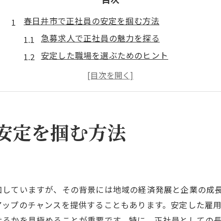
春日井市で正社員の安定を掴む方法
急募求人で正社員の魅力を探る
安定した職場を選ぶためのヒント
春日井市の正社員急募に応募するコツ
職場環境を知るための見極め方
正社員としてのキャリアパスを考える
求人情報を活かした就職の戦略
安定を掴む方法
急募の求人を利用して正社員へ
急募求人の見つけ方と選び方
正社員急募のチャンスを活かす
加していますが、その背景には地域の経済発展と企業の成
春日井市で安定職を得るための秘訣
アップのチャンスを提供することもあります。安定した雇
応募前に知っておくべきポイント
せるかを見極めることが重要です。特に、正社員としての