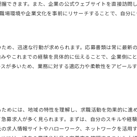
急募求人を活用した安定職の見つけ方
把握できます。また、企業の公式ウェブサイトを直接訪問
正社員としての安定を追求する方法
の職場環境や企業文化を事前にリサーチすることで、自分
春日井市で求人の安定性を見極める
職場選びでの重要な要素とは
急募求人での成功のためのステップ
いため、迅速な行動が求められます。応募書類は常に最新
安定した職場環境を求めるための秘策
強みやこれまでの経験を具体的に伝えることで、企業側に
ースが多いため、業務に対する適応力や柔軟性をアピール
るためには、地域の特性を理解し、求職活動を効果的に進
て急募求人が多く見られます。まずは、自分のスキルや経
元の求人情報サイトやハローワーク、ネットワークを活用