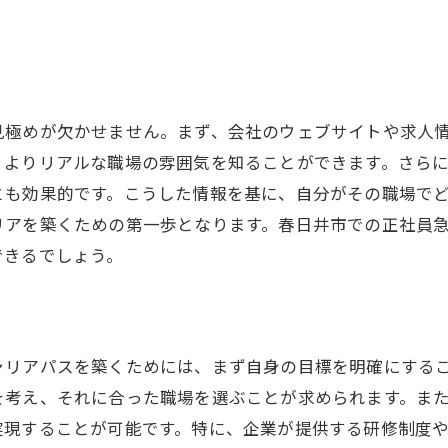
魅力的な正社員求人を見抜く
職場の安定性を見極める視点
求人情報を元に正社員を目指す
急募求人で正社員の安定を目指す
見極めが欠かせません。まず、会社のウェブサイトや求人
正社員急募のメリットとデメリット
、よりリアルな職場の雰囲気を知ることができます。さら
とも効果的です。こうした情報を基に、自分がその職場で
安定職を見つけるための戦略
リアを築くための第一歩となります。春日井市での正社員
春日井市の求人市場の特徴を知る
できるでしょう。
応募者が知っておくべき注意点
お問い合わせはこちら
お問い合わせはこちら
急募求人でキャリアを立て直す方法
正社員として安定を確保する工夫
ャリアパスを築くためには、まず自身の目標を明確にする
春日井市の正社員雇用安定のポイント
を考え、それに合った職場を選ぶことが求められます。ま
急募求人を活かした安定職の探し方
実現することが可能です。特に、企業が提供する研修制度
正社員求人で重視すべき要素