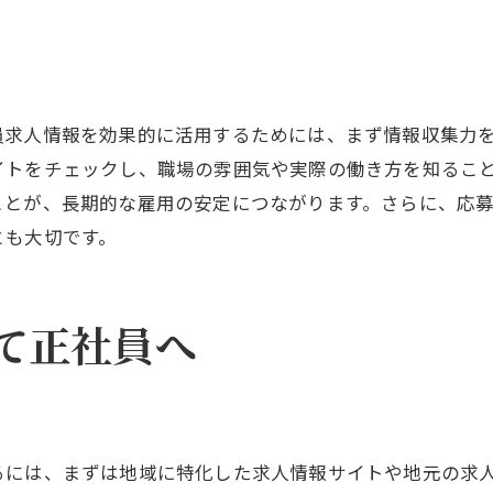
春日井市の雇用市場の動向を分析
安定した職場を選ぶためのポイント
急募求人で正社員になるための心得
員求人情報を効果的に活用するためには、まず情報収集力
長期的な安定を見据えたキャリア形成
イトをチェックし、職場の雰囲気や実際の働き方を知るこ
正社員としての安定を春日井市で実現
ことが、長期的な雇用の安定につながります。さらに、応
急募求人で正社員を目指す利点
とも大切です。
安定した雇用を得るための方法
春日井市での正社員求人の選び方
て正社員へ
持続可能なキャリアの築き方
急募求人を利用した安定の秘訣
正社員として働くためのポイント
急募求人を活かして春日井市で安定職
るには、まずは地域に特化した求人情報サイトや地元の求