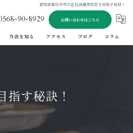
愛知県春日井市の正社員雇用安定を目指す秘訣！
0568-90-8929
お問い合わせはこちら
当店を知る
アクセス
ブログ
コラム
転職
正社員
バイト
目指す秘訣！
経験者
未経験