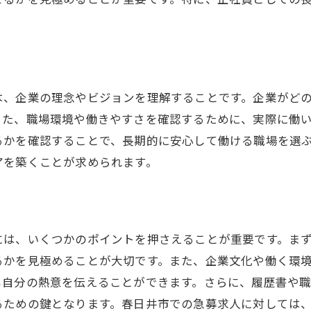
急募求人での成功事例を学ぶ
正社員としての安定を目指すステップ
正社員雇用安定の秘訣を春日井市で
急募求人で安定を求める理由
は、企業の理念やビジョンを理解することです。企業がど
正社員としての安定を築く方法
また、職場環境や働きやすさを確認するために、実際に働
春日井市で求人の安定性を判断する
るかを確認することで、長期的に安心して働ける職場を選
職場の選択で重視すべきポイント
アを築くことが求められます。
急募求人を活用したキャリア形成
安定した職場を選ぶための基準
春日井市で正社員としての安定を得る
には、いくつかのポイントを押さえることが重要です。ま
急募求人で職場を見つける方法
るかを見極めることが大切です。また、企業文化や働く環
正社員としての長期的な安定性
も自分の熱意を伝えることができます。さらに、履歴書や
春日井市での求人選びのコツ
るための鍵となります。春日井市での急募求人に対しては