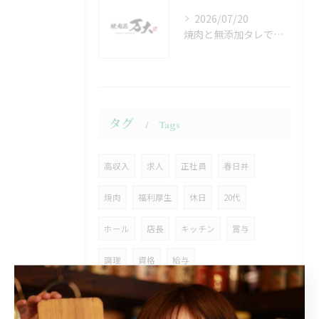
2026/07/20
焼肉と無添加タレで楽しむ愛知県日進市長久手市の健康な食卓づくりガイド
タグ
Tags
高収入
求人
正社員
春日井
焼肉
福利厚生
休日
20代
ホール
店長
キッチン
賞与
調理
資格
給与