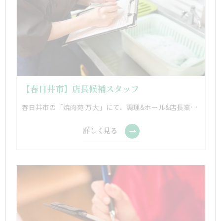
【春日井市】店長候補スタッフ
春日井市の「焼肉苑 万大」にて、調理&ホール&店長業務をお任せ！ ・調理業務 ・接客業務 ・仕込み業務 ・店長業務(監督・品質管理・現場撮影など) ※近隣店舗へのヘルプあり(移動時間40分) ※席数:58席 ※最大宴会収容人数:40名
詳しく見る